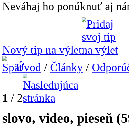
Neváhaj ho ponúknuť aj ná
Nový tip na výlet
Úvod
/
Články
/
Odporú
1
/ 2
slovo, video, pieseň
(5