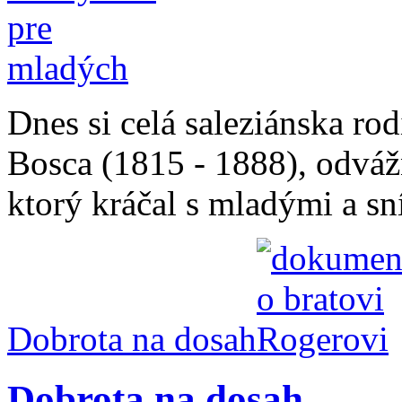
Dnes si celá saleziánska r
Bosca (1815 - 1888), odvá
ktorý kráčal s mladými a sní
Dobrota na dosah
Dobrota na dosah