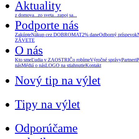
Aktuality
z domova...
zo sveta...
zapoj sa...
Podporte nás
Zakúpte
Nákup cez DOBROMAT
2% dane
Odborný príspevok
ZÁVETE
O nás
Kto sme
Ľudia v ZAOSTRI
Čo robíme
Výročné správy
Partneri
P
nás
Médiá o nás
LOGO na stiahnutie
Kontakt
Nový tip na výlet
Tipy na výlet
Odporúčame