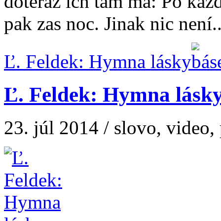
doteraz ich tam má: Po každ
pak zas noc. Jinak nic není..
Ľ. Feldek: Hymna lásky
Ľ. Feldek: Hymna lásk
23. júl 2014 / slovo, video,