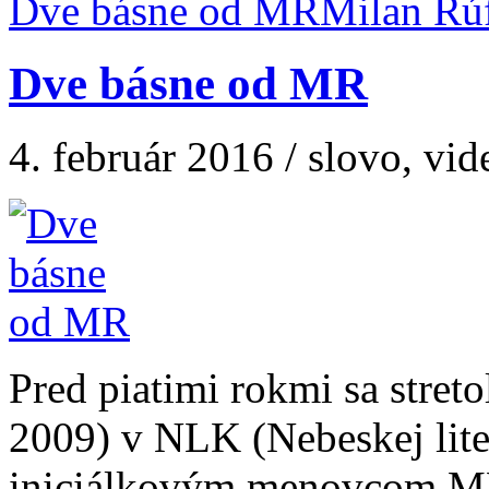
Dve básne od MR
Dve básne od MR
4. február 2016 / slovo, vid
Pred piatimi rokmi sa streto
2009) v NLK (Nebeskej liter
iniciálkovým menovcom MR