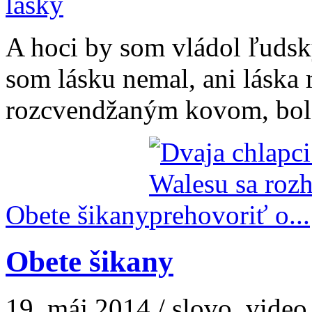
A hoci by som vládol ľuds
som lásku nemal, ani láska
rozcvendžaným kovom, bol 
Obete šikany
Obete šikany
19. máj 2014 / slovo, video