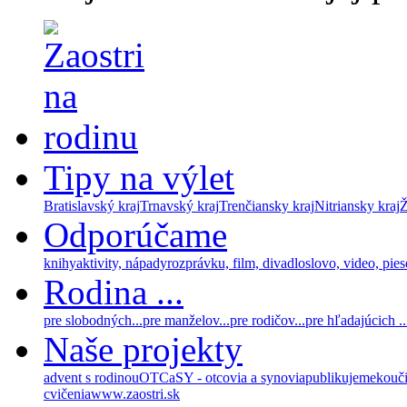
Tipy na výlet
Bratislavský kraj
Trnavský kraj
Trenčiansky kraj
Nitriansky kraj
Ž
Odporúčame
knihy
aktivity, nápady
rozprávku, film, divadlo
slovo, video, pie
Rodina ...
pre slobodných...
pre manželov...
pre rodičov...
pre hľadajúcich ..
Naše projekty
advent s rodinou
OTCaSY - otcovia a synovia
publikujeme
kouč
cvičenia
www.zaostri.sk