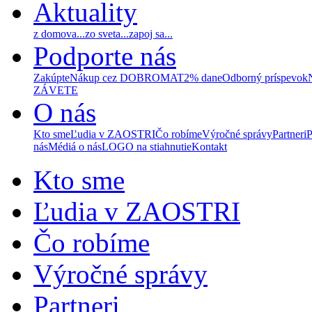
Aktuality
z domova...
zo sveta...
zapoj sa...
Podporte nás
Zakúpte
Nákup cez DOBROMAT
2% dane
Odborný príspevok
ZÁVETE
O nás
Kto sme
Ľudia v ZAOSTRI
Čo robíme
Výročné správy
Partneri
P
nás
Médiá o nás
LOGO na stiahnutie
Kontakt
Kto sme
Ľudia v ZAOSTRI
Čo robíme
Výročné správy
Partneri