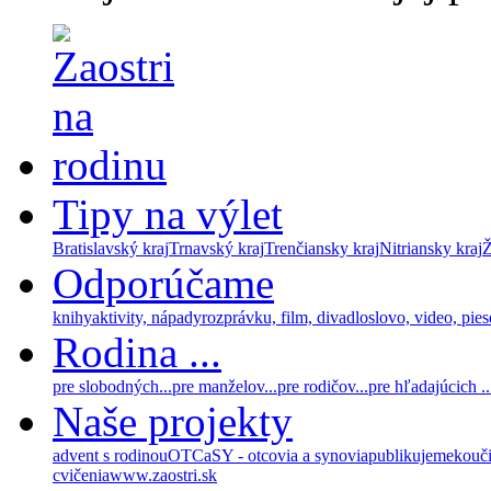
Tipy na výlet
Bratislavský kraj
Trnavský kraj
Trenčiansky kraj
Nitriansky kraj
Ž
Odporúčame
knihy
aktivity, nápady
rozprávku, film, divadlo
slovo, video, pie
Rodina ...
pre slobodných...
pre manželov...
pre rodičov...
pre hľadajúcich ..
Naše projekty
advent s rodinou
OTCaSY - otcovia a synovia
publikujeme
kouč
cvičenia
www.zaostri.sk