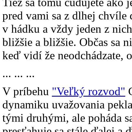
Tiež sa tomu čudujete ako je
pred vami sa z dlhej chvíle d
v hádku a vždy jeden z nic
bližšie a bližšie. Občas sa n
keď vidí že neodchádzate, o
... ... ...
V príbehu
"Veľký rozvod"
C
dynamiku uvažovania pekla 
tými druhými, ale poháda sa
presťahuje sa stále ďalej a 