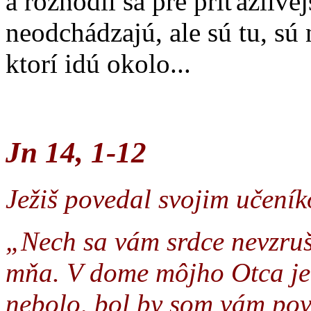
a rozhodli sa pre príťažlive
neodchádzajú, ale sú tu, sú 
ktorí idú okolo...
Jn 14, 1-12
Ježiš povedal svojim učení
„Nech sa vám srdce nevzrušu
mňa. V dome môjho Otca je 
nebolo, bol by som vám pov