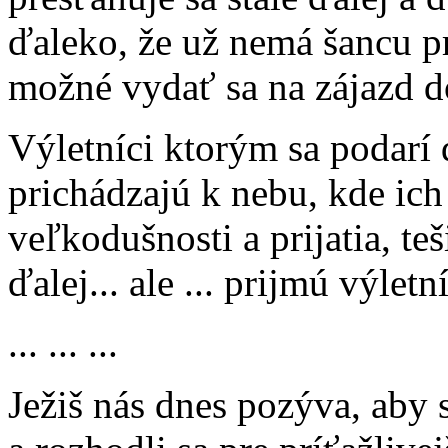
ďaleko, že už nemá šancu pr
možné vydať sa na zájazd d
Výletníci ktorým sa podarí 
prichádzajú k nebu, kde ich 
veľkodušnosti a prijatia, teš
ďalej... ale ... prijmú výlet
... ... ...
Ježiš nás dnes pozýva, aby 