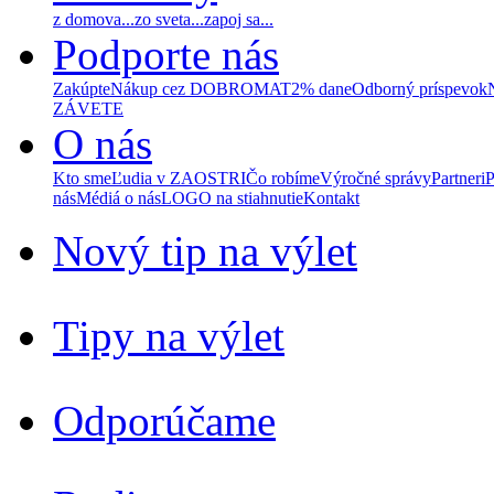
z domova...
zo sveta...
zapoj sa...
Podporte nás
Zakúpte
Nákup cez DOBROMAT
2% dane
Odborný príspevok
ZÁVETE
O nás
Kto sme
Ľudia v ZAOSTRI
Čo robíme
Výročné správy
Partneri
P
nás
Médiá o nás
LOGO na stiahnutie
Kontakt
Nový tip na výlet
Tipy na výlet
Odporúčame