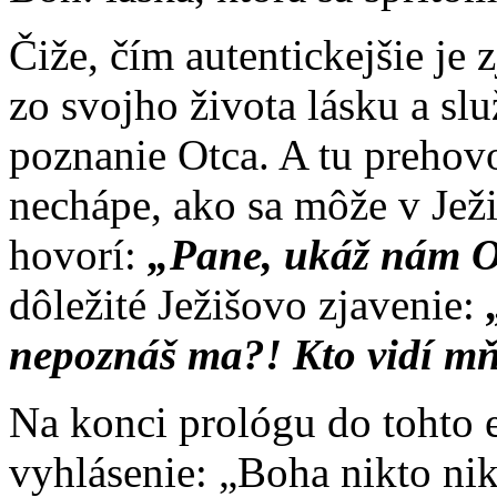
Čiže, čím autentickejšie je 
zo svojho života lásku a sl
poznanie Otca. A tu prehovor
nechápe, ako sa môže v Jež
hovorí:
„Pane, ukáž nám Ot
dôležité Ježišovo zjavenie:
nepoznáš ma?! Kto vidí mňa
Na konci prológu do tohto e
vyhlásenie: „Boha nikto ni