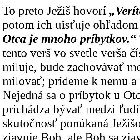
To preto Ježiš hovorí
„Verít
potom ich uisťuje ohľado
Otca je mnoho príbytkov.“
tento verš vo svetle verša č
miluje, bude zachovávať mo
milovať; prídeme k nemu a 
Nejedná sa o príbytok u Otc
prichádza bývať medzi ľudí.
skutočnosť ponúkaná Ježišo
zjavuje Boh, ale Boh sa zja