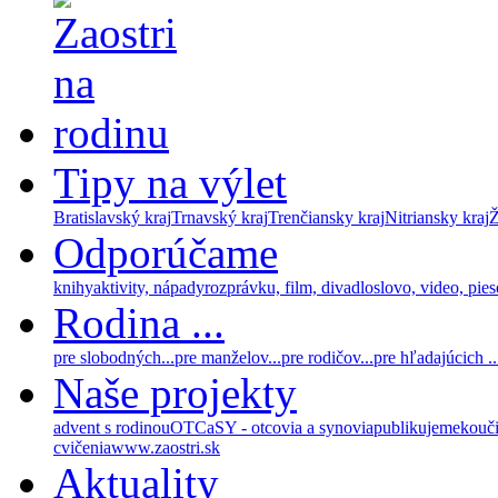
Tipy na výlet
Bratislavský kraj
Trnavský kraj
Trenčiansky kraj
Nitriansky kraj
Ž
Odporúčame
knihy
aktivity, nápady
rozprávku, film, divadlo
slovo, video, pie
Rodina ...
pre slobodných...
pre manželov...
pre rodičov...
pre hľadajúcich ..
Naše projekty
advent s rodinou
OTCaSY - otcovia a synovia
publikujeme
kouč
cvičenia
www.zaostri.sk
Aktuality