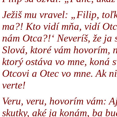
Ježiš mu vravel: „Filip, to
ma?! Kto vidí mňa, vidí Ot
nám Otca?!‘ Neveríš, že ja
Slová, ktoré vám hovorím, 
ktorý ostáva vo mne, koná sv
Otcovi a Otec vo mne. Ak nie
verte!
Veru, veru, hovorím vám: Aj
skutky, aké ja konám, ba bud