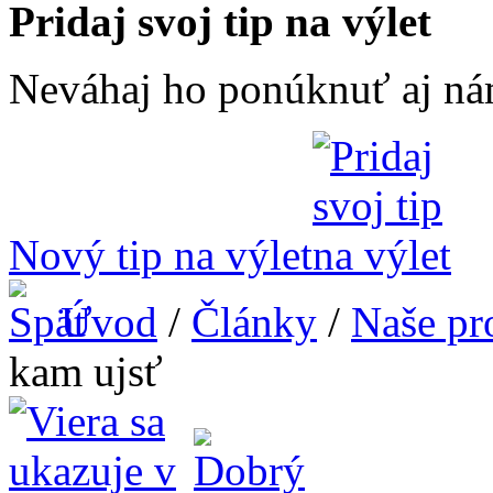
Pridaj svoj tip na výlet
Neváhaj ho ponúknuť aj ná
Nový tip na výlet
Úvod
/
Články
/
Naše pr
kam ujsť