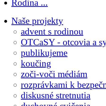
Rodina ...
Naše projekty
advent s rodinou
OTCaSY - otcovia a s
publikujeme
koučing
zoči-voči médiám
rozprávkami k bezpečn
diskusné stretnutia
duchovné cvičenia