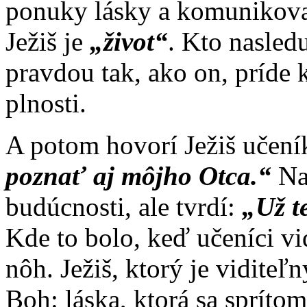
ponuky lásky a komunikova
Ježiš je
„život“
. Kto nasled
pravdou tak, ako on, príde 
plnosti.
A potom hovorí Ježiš učen
poznať aj môjho Otca.“
Na
budúcnosti, ale tvrdí:
„Už te
Kde to bolo, keď učeníci vi
nôh. Ježiš, ktorý je vidite
Boh: láska, ktorá sa sprítom