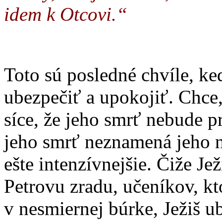
idem k Otcovi.“
Toto sú posledné chvíle, ked
ubezpečiť a upokojiť. Chce,
síce, že jeho smrť nebude p
jeho smrť neznamená jeho n
ešte intenzívnejšie. Čiže Je
Petrovu zradu, učeníkov, kto
v nesmiernej búrke, Ježiš u