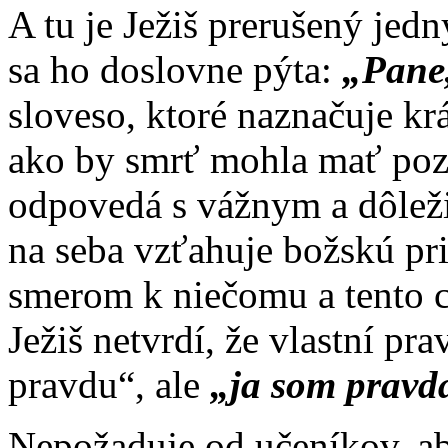
A tu je Ježiš prerušený je
sa ho doslovne pýta:
„Pane,
sloveso, ktoré naznačuje kr
ako by smrť mohla mať pozit
odpovedá s vážnym a dôlež
na seba vzťahuje božskú pr
smerom k niečomu a tento 
Ježiš netvrdí, že vlastní p
pravdu“, ale
„ja som pravd
Nepožaduje od učeníkov, ab