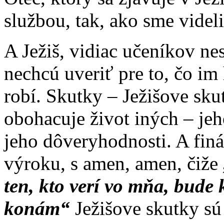
službou, tak, ako sme videl
A Ježiš, vidiac učeníkov ne
nechcú uveriť pre to, čo im 
robí. Skutky – Ježišove skut
obohacuje život iných – je
jeho dôveryhodnosti. A finá
výroku, s amen, amen, čiže
ten, kto verí vo mňa, bude 
konám“
Ježišove skutky s