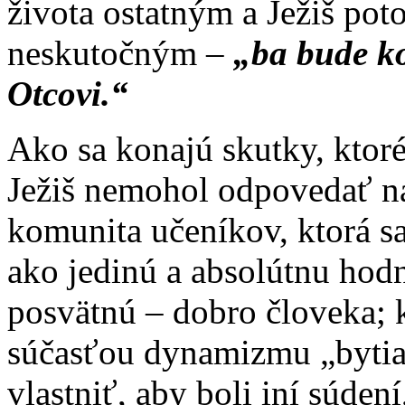
života ostatným a Ježiš pot
neskutočným –
„ba bude ko
Otcovi.“
Ako sa konajú skutky, ktoré 
Ježiš nemohol odpovedať na
komunita učeníkov, ktorá s
ako jedinú a absolútnu hodn
posvätnú – dobro človeka; k
súčasťou dynamizmu „bytia 
vlastniť, aby boli iní súden