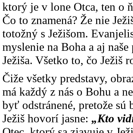
ktorý je v lone Otca, ten o 
Čo to znamená? Že nie Ježiš
totožný s Ježišom. Evanjeli
myslenie na Boha a aj naše 
Ježiša. Všetko to, čo Ježiš r
Čiže všetky predstavy, obra
má každý z nás o Bohu a ne
byť odstránené, pretože sú
Ježiš hovorí jasne:
„Kto vid
Otec, ktorý sa zjavuje v Jež