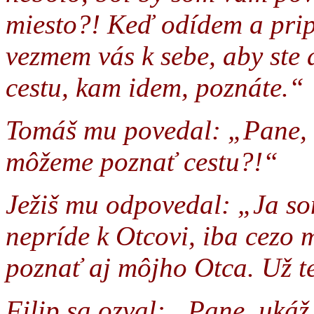
miesto?! Keď odídem a prip
vezmem vás k sebe, aby ste a
cestu, kam idem, poznáte.“
Tomáš mu povedal: „Pane, 
môžeme poznať cestu?!“
Ježiš mu odpovedal: „Ja som
nepríde k Otcovi, iba cezo
poznať aj môjho Otca. Už te
Filip sa ozval: „Pane, uká