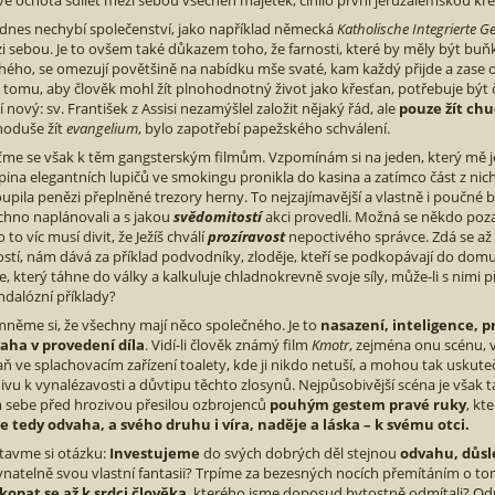
vě ochota sdílet mezi sebou všechen majetek, činilo první jeruzalémskou kř
 dnes nechybí společenství, jako například německá
Katholische Integrierte 
i sebou. Je to ovšem také důkazem toho, že farnosti, které by měly být buň
hého, se omezují povětšině na nabídku mše svaté, kam každý přijde a zase o
k tomu, aby člověk mohl žít plnohodnotný život jako křesťan, potřebuje být
 nový: sv. František z Assisi nezamýšlel založit nějaký řád, ale
pouze žít ch
noduše žít
evangelium
, bylo zapotřebí papežského schválení.
ťme se však k těm gangsterským filmům. Vzpomínám si na jeden, který mě ješt
pina elegantních lupičů ve smokingu pronikla do kasina a zatímco část z nic
oupila penězi přeplněné trezory herny. To nejzajímavější a vlastně i poučné b
chno naplánovali a s jakou
svědomitostí
akci provedli. Možná se někdo poz
o to víc musí divit, že Ježíš chválí
prozíravost
nepoctivého správce. Zdá se až
ostí, nám dává za příklad podvodníky, zloděje, kteří se podkopávají do domu,
le, který táhne do války a kalkuluje chladnokrevně svoje síly, může-li s nimi 
ndalózní příklady?
mněme si, že všechny mají něco společného. Je to
nasazení, inteligence, p
aha v provedení díla
. Vidí-li člověk známý film
Kmotr
, zejména onu scénu, v
aň ve splachovacím zařízení toalety, kde ji nikdo netuší, a mohou tak uskuteč
ivu k vynalézavosti a důvtipu těchto zlosynů. Nejpůsobivější scéna je však 
 sebe před hrozivou přesilou ozbrojenců
pouhým gestem pravé ruky
, kt
je tedy odvaha, a svého druhu i víra, naděje a láska – k svému otci.
tavme si otázku:
Investujeme
do svých dobrých děl stejnou
odvahu, důsl
vnatelně svou vlastní fantasii? Trpíme za bezesných nocích přemítáním o t
kopat se až k srdci člověka
, kterého jsme doposud bytostně odmítali? Odpov