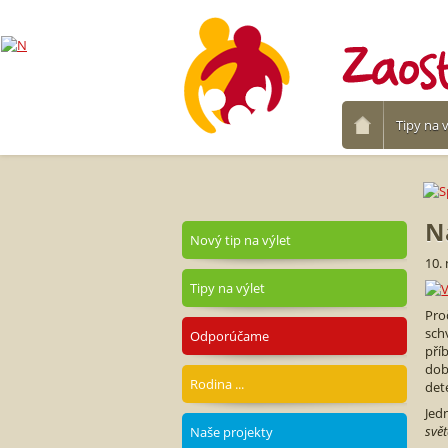
Tipy na v
N
Nový tip na výlet
10.
Tipy na výlet
Proč
sch
Odporúčame
pří
dob
Rodina ...
det
Jed
svět
Naše projekty