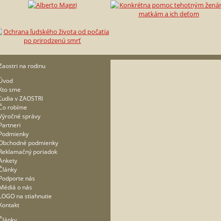
Zaostri na rodinu
Úvod
Kto sme
Ľudia v ZAOSTRI
Čo robíme
Výročné správy
Partneri
Podmienky
Obchodné podmienky
Reklamačný poriadok
Ankety
Články
Podporte nás
Médiá o nás
LOGO na stiahnutie
Kontakt
Články