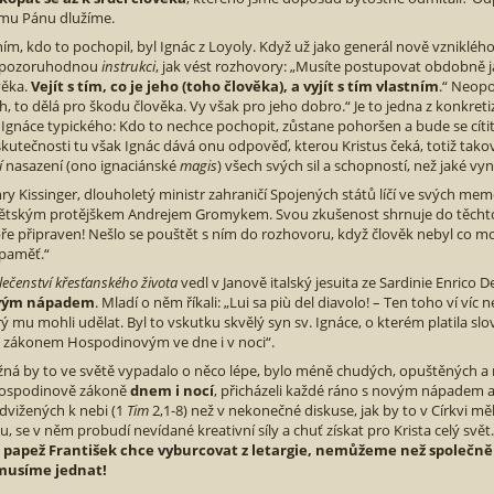
mu Pánu dlužíme.
ním, kdo to pochopil, byl Ignác z Loyoly. Když už jako generál nově vznikléh
 pozoruhodnou
instrukci
, jak vést rozhovory: „Musíte postupovat obdobně j
věka.
Vejít s tím, co je jeho (toho člověka), a vyjít s tím vlastním
.“ Neop
h, to dělá pro škodu člověka. Vy však pro jeho dobro.“ Je to jedna z konkreti
 Ignáce typického: Kdo to nechce pochopit, zůstane pohoršen a bude se cíti
skutečnosti tu však Ignác dává onu odpověď, kterou Kristus čeká, totiž takov
í
nasazení (ono ignaciánské
magis
) všech svých sil a schopností, než jaké vyna
ry Kissinger, dlouholetý ministr zahraničí Spojených států líčí ve svých me
ětským protějškem Andrejem Gromykem. Svou zkušenost shrnuje do těchto s
ře připraven! Nešlo se pouštět s ním do rozhovoru, když člověk nebyl co m
paměť.“
lečenství křesťanského života
vedl v Janově italský jesuita ze Sardinie Enrico 
vým nápadem
. Mladí o něm říkali: „Lui sa più del diavolo! – Ten toho ví víc
rý mu mohli udělat. Byl to vskutku skvělý syn sv. Ignáce, o kterém platila sl
 zákonem Hospodinovým ve dne i v noci“.
ná by to ve světě vypadalo o něco lépe, bylo méně chudých, opuštěných a
ospodinově zákoně
dnem i nocí
, přicházeli každé ráno s novým nápadem a
dvižených k nebi (1
Tim
2,1-8) než v nekonečné diskuse, jak by to v Církvi m
u, se v něm probudí nevídané kreativní síly a chuť získat pro Krista celý svět
 papež František chce vyburcovat z letargie, nemůžeme než společně 
musíme jednat!