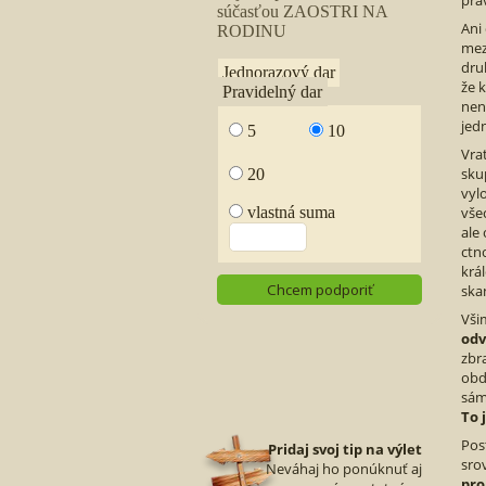
prá
Ani
mez
dru
že 
není
jed
Vra
sku
vyl
vše
ale 
ctn
krá
ska
Vši
odv
zbr
obd
sám
To 
Pos
Pridaj svoj tip na výlet
sro
Neváhaj ho ponúknuť aj
pro