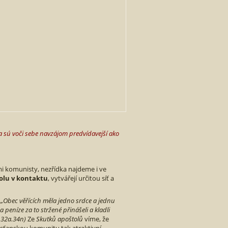
ta sú voči sebe navzájom predvídavejší ako
lými komunisty, nezřídka najdeme i ve
polu v kontaktu
, vytvářejí určitou síť a
.
„Obec věřících měla jedno srdce a jednu
a peníze za to stržené přinášeli a kladli
 32a.34n)
Ze
Skutků apoštolů
víme, že