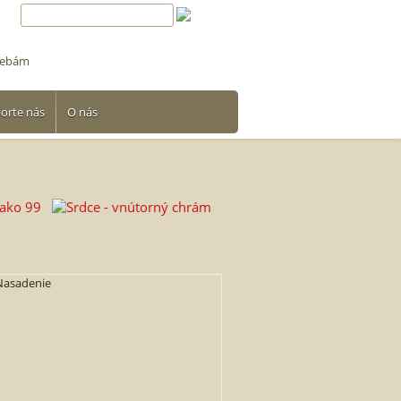
trebám
orte nás
O nás