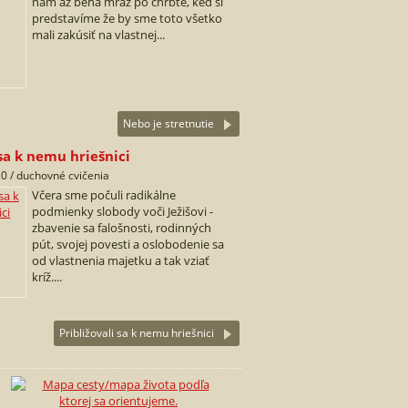
nám až behá mráz po chrbte, keď si
predstavíme že by sme toto všetko
mali zakúsiť na vlastnej...
Nebo je stretnutie
 sa k nemu hriešnici
0 / duchovné cvičenia
Včera sme počuli radikálne
podmienky slobody voči Ježišovi -
zbavenie sa falošnosti, rodinných
pút, svojej povesti a oslobodenie sa
od vlastnenia majetku a tak vziať
kríž....
Približovali sa k nemu hriešnici