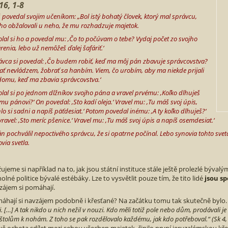
16, 1-8
š povedal svojim učeníkom: „Bol istý bohatý človek, ktorý mal správcu,
oho obžalovali u neho, že mu rozhadzuje majetok.
olal si ho a povedal mu: ‚Čo to počúvam o tebe? Vydaj počet zo svojho
renia, lebo už nemôžeš ďalej šafáriť.‘
ávca si povedal: ‚Čo budem robiť, keď ma môj pán zbavuje správcovstva?
ať nevládzem, žobrať sa hanbím. Viem, čo urobím, aby ma niekde prijali
domu, keď ma zbavia správcovstva.‘
olal si po jednom dlžníkov svojho pána a vravel prvému: ‚Koľko dlhuješ
u pánovi?‘ On povedal: ‚Sto kadí oleja.‘ Vravel mu: ‚Tu máš svoj úpis,
lo si sadni a napíš päťdesiat.‘ Potom povedal inému: ‚A ty koľko dlhuješ?‘
ravel: ‚Sto meríc pšenice.‘ Vravel mu: ‚Tu máš svoj úpis a napíš osemdesiat.‘
án pochválil nepoctivého správcu, že si opatrne počínal. Lebo synovia tohto sve
via svetla.
žujeme si například na to, jak jsou státní instituce stále ještě prolezlé býva
holné politice bývalé estébáky. Lze to vysvětlit pouze tím, že tito lidé
jsou s
zájem si pomáhají.
áhají si navzájem podobně i křesťané? Na začátku tomu tak skutečně bylo
. […] A tak nikdo u nich nežil v nouzi. Kdo měli totiž pole nebo dům, prodávali je 
štolům k nohám. Z toho se pak rozdělovalo každému, jak kdo potřeboval.“ (Sk 4,