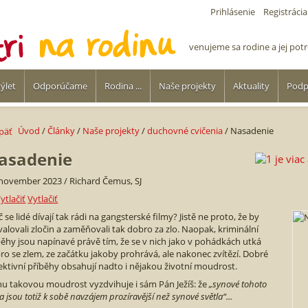
Prihlásenie
Registrácia
venujeme sa rodine a jej po
ýlet
Odporúčame
Rodina ...
Naše projekty
Aktuality
Podp
Úvod
/
Články
/
Naše projekty
/
duchovné cvičenia
/ Nasadenie
asadenie
 november 2023 / Richard Čemus, SJ
Vytlačiť
 se lidé dívají tak rádi na gangsterské filmy? Jistě ne proto, že by
valovali zločin a zaměňovali tak dobro za zlo. Naopak, kriminální
běhy jsou napínavé právě tím, že se v nich jako v pohádkách utká
ro se zlem, ze začátku jakoby prohrává, ale nakonec zvítězí. Dobré
ektivní příběhy obsahují nadto i nějakou životní moudrost.
nu takovou moudrost vyzdvihuje i sám Pán Ježíš: že
„synové tohoto
a jsou totiž k sobě navzájem prozíravější než synové světla“...