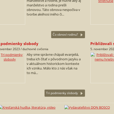
manželstve a rodine, je nutné aby aj
manželstvo a rodina prešli
obnovou. Táto obnova nespočíva v
tvorbe akéhosi iného či...
Čo obnoví rodinu?
i podmienky slobody
Približovali
november 2023 / duchovné cvičenia
5. november 202
Aby sme správne chápali evanjeliá,
treba ich čítať v pôvodnom jazyku a
v aktuálnom historickom kontexte
ich vzniku. Málo kto z nás však na
to má...
Tri podmienky slobody