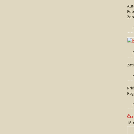
Aut
Fot
Zdr
Zat
Pri
Reg
Čo
18.