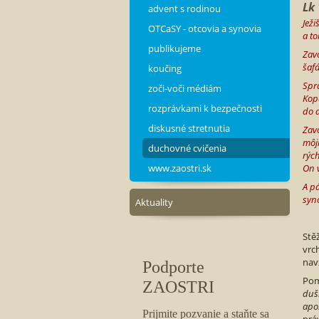
Lk 
advent s rodinou
Ježi
OTCaSY - otcovia a synovia
a t
publikujeme
Zav
šafá
koučing
Spr
zoči-voči médiám
Kop
rozprávkami k bezpečnosti
do 
diskusné stretnutia
Zav
môjm
duchovné cvičenia
rých
www.zaostri.sk
On v
A p
syno
Aktuality
Stě
vrc
nav
Pom
duši
apo