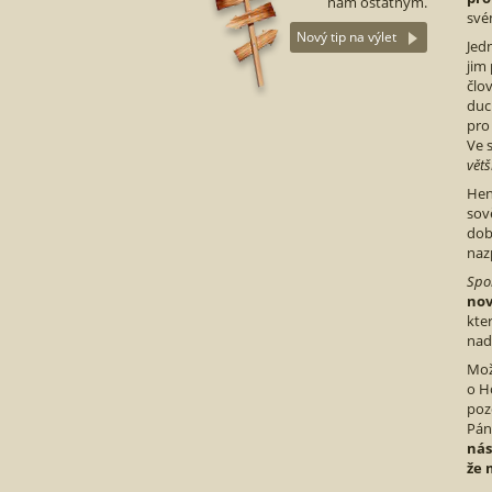
nám ostatným.
své
Nový tip na výlet
Jed
jim
člo
duc
pro
Ve 
větš
Hen
sov
dob
naz
Spo
no
kte
nad
Mož
o H
poz
Pán
nás
že 