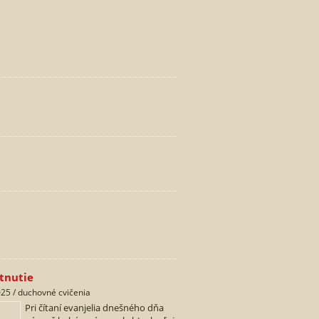
etnutie
25 / duchovné cvičenia
Pri čítaní evanjelia dnešného dňa