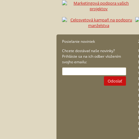
Posielanie noviniek
Chcete dostávať naše novinky?
Prihláste sa na ich odber vložením
svojho emailu:
Odoslať