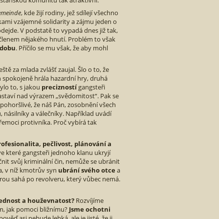
esťanskou komunitu tak atraktivní.
Gemeinde
, kde žijí rodiny, jež sdílejí všechno
kami vzájemné solidarity a zájmu jeden o
dejde. V podstatě to vypadá dnes již tak,
 členem nějakého hnutí. Problém to však
udobu
. Příčilo se mu však, že aby mohl
ě za mlada zvlášť zaujal. Šlo o to, že
h spokojeně hrála hazardní hry, druhá
ylo to, s jakou
precizností
gangsteři
astaví nad výrazem „svědomitost“. Pak se
 pohoršlivé, že náš Pán, zosobnění všech
 násilníky a válečníky. Například uvádí
přemoci protivníka. Proč vybírá tak
rofesionalita, pečlivost, plánování a
e které gangsteři jednoho klanu ukryjí
nit svůj kriminální čin, nemůže se ubránit
ta, v níž kmotrův syn
ubrání svého otce
a
erou sahá po revolveru, který vůbec nemá.
ednost a houževnatost?
Rozvíjíme
om, jak pomoci bližnímu?
Jsme ochotni
ěď asi nebude lehká, ale je jisté, že ji