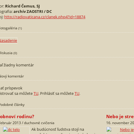
or:
Richard Čemus, SJ
ografia:
archí­v ZAOSTRI / DC
oj:
http://radiovaticana.cz/clanek.php4?id=18874
Fotogaléria
(1)
Diskusia
(0)
iaľ žiadny komentár
Nový komentár
dať príspevok
istrovať sa môžete
TU
. Prihlásiť sa môžete
TU
.
Podobné články
 obnoví rodinu?
Nebo je str
 február 2013 / duchovné cvičenia
16. november 20
Ak budúcnosť ľudstva stojí na