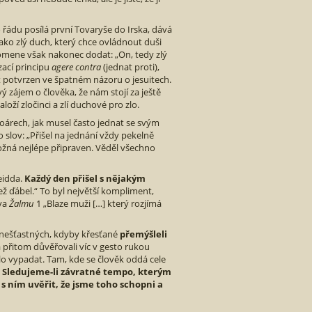
o řádu posílá první Tovaryše do Irska, dává
ako zlý duch, který chce ovládnout duši
omene však nakonec dodat: „On, tedy zlý
zací principu
agere contra
(jednat proti),
t potvrzen ve špatném názoru o jesuitech.
ý zájem o člověka, že nám stojí za ještě
loží zločinci a zlí duchové pro zlo.
moárech, jak musel často jednat se svým
lov: „Přišel na jednání vždy pekelně
ožná nejlépe připraven. Věděl všechno
Deidda.
Každý den přišel s nějakým
 než ďábel.“ To byl největší kompliment,
ova
Žalmu
1 „Blaze muži […] který rozjímá
 nešťastných, kdyby křesťané
přemýšleli
 přitom důvěřovali víc v gesto rukou
ělo vypadat. Tam, kde se člověk oddá cele
.
Sledujeme-li závratné tempo, kterým
s ním uvěřit, že jsme toho schopni a