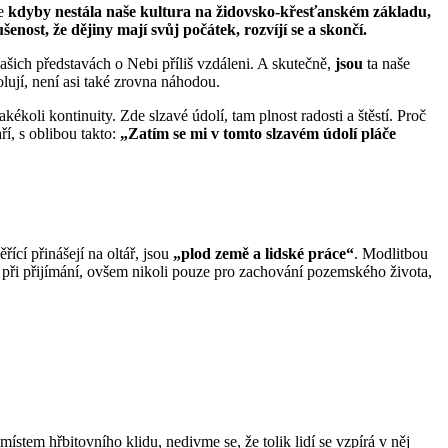
že
kdyby nestála naše kultura na židovsko-křesťanském základu,
nost, že dějiny mají svůj počátek, rozvíjí se a skončí.
šich představách o Nebi příliš vzdáleni. A skutečně,
jsou
ta naše
lují, není asi také zrovna náhodou.
akékoli kontinuity. Zde slzavé údolí, tam plnost radosti a štěstí. Proč
ří, s oblibou takto:
„Zatím se mi v tomto slzavém údolí pláče
řící přinášejí na oltář, jsou
„plod země a lidské práce“
. Modlitbou
ět při přijímání, ovšem nikoli pouze pro zachování pozemského života,
ístem hřbitovního klidu, nedivme se, že tolik lidí se vzpírá v něj