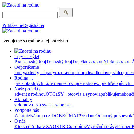
Prihlásenie
Registrácia
venujeme sa rodine a jej potrebám
Tipy na výlet
Bratislavský kraj
Trnavský kraj
Trenčiansky kraj
Nitriansky kraj
Ž
Odporúčame
knihy
aktivity, nápady
rozprávku, film, divadlo
slovo, video, pie
Rodina ...
pre slobodných...
pre manželov...
pre rodičov...
pre hľadajúcich ..
Naše projekty
advent s rodinou
OTCaSY - otcovia a synovia
publikujeme
kouč
Aktuality
z domova...
zo sveta...
zapoj sa...
Podporte nás
Zakúpte
Nákup cez DOBROMAT
2% dane
Odborný príspevok
O nás
Kto sme
Ľudia v ZAOSTRI
Čo robíme
Výročné správy
Partneri
P