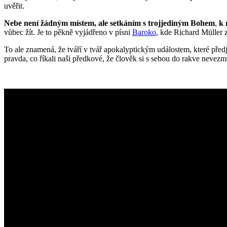
uvěřit.
Nebe není žádným místem, ale setkáním s trojjediným Bohem
,
k 
vůbec žít. Je to pěkně vyjádřeno v písni
Baroko
, kde Richard Müller 
To ale znamená, že tváří v tvář apokalyptickým událostem, které předj
pravda, co říkali naši předkové, že člověk si s sebou do rakve nevezm