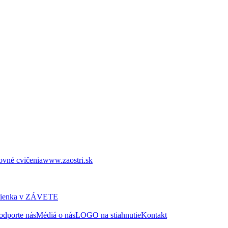
ovné cvičenia
www.zaostri.sk
ienka v ZÁVETE
odporte nás
Médiá o nás
LOGO na stiahnutie
Kontakt