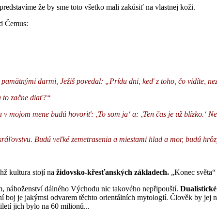
predstavíme že by sme toto všetko mali zakúsiť na vlastnej koži.
rd Čemus:
 pamätnými darmi, Ježiš povedal: „Prídu dni, keď z toho, čo vidíte, n
a to začne diať?“
a v mojom mene budú hovoriť: ‚To som ja‘ a: ‚Ten čas je už blízko.‘ 
kráľovstvu. Budú veľké zemetrasenia a miestami hlad a mor, budú hrôz
hž kultura stojí na
židovsko-křesťanských základech.
„Konec světa“ j
ím, náboženství dálného Východu nic takového nepřipouští.
Dualistick
í boj je jakýmsi odvarem těchto orientálních mytologií. Člověk by jej ne
tí jich bylo na 60 milionů...