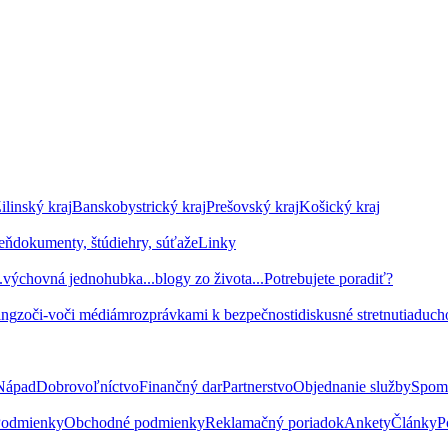
ilinský kraj
Banskobystrický kraj
Prešovský kraj
Košický kraj
seň
dokumenty, štúdie
hry, súťaže
Linky
.
výchovná jednohubka...
blogy zo života...
Potrebujete poradiť?
ing
zoči-voči médiám
rozprávkami k bezpečnosti
diskusné stretnutia
duch
Nápad
Dobrovoľníctvo
Finančný dar
Partnerstvo
Objednanie služby
Spom
odmienky
Obchodné podmienky
Reklamačný poriadok
Ankety
Články
P