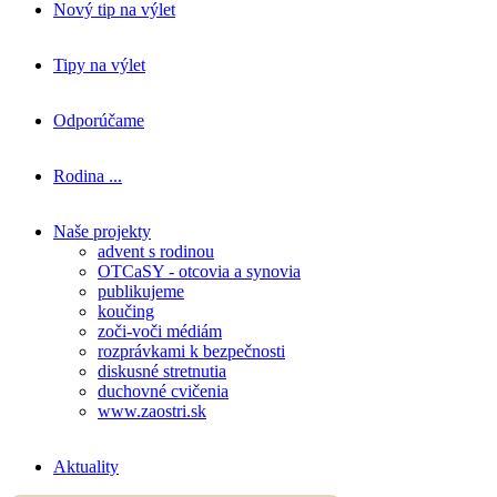
Nový tip na výlet
Tipy na výlet
Odporúčame
Rodina ...
Naše projekty
advent s rodinou
OTCaSY - otcovia a synovia
publikujeme
koučing
zoči-voči médiám
rozprávkami k bezpečnosti
diskusné stretnutia
duchovné cvičenia
www.zaostri.sk
Aktuality