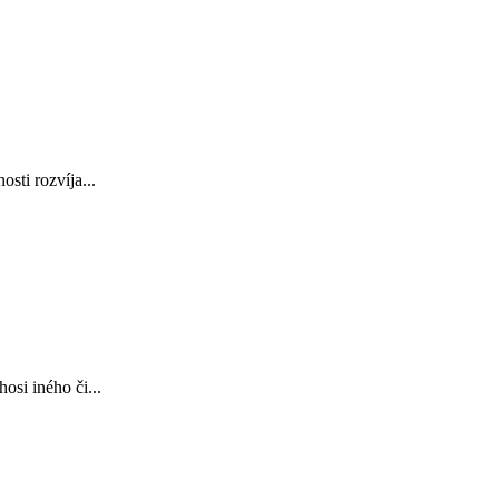
sti rozvíja...
osi iného či...