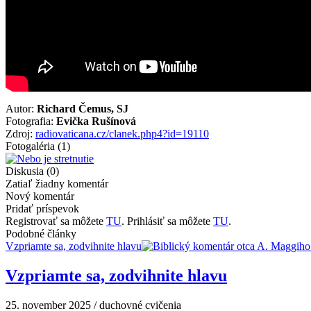
Autor:
Richard Čemus, SJ
Fotografia:
Evička Ruší­nová
Zdroj:
radiovaticana.cz/clanek.php4?id=19110
Fotogaléria
(1)
Diskusia
(0)
Zatiaľ žiadny komentár
Nový komentár
Pridať príspevok
Registrovať sa môžete
TU
. Prihlásiť sa môžete
TU
.
Podobné články
Vzpriamte sa, zodvihnite hlavu
Vzpriamte sa, zodvihnite hlavu
25. november 2025 / duchovné cvičenia