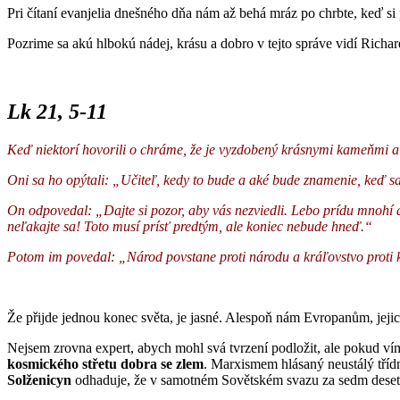
Pri čítaní evanjelia dnešného dňa nám až behá mráz po chrbte, keď si 
Pozrime sa akú hlbokú nádej, krásu a dobro v tejto správe vidí Richa
Lk 21, 5-11
Keď niektorí hovorili o chráme, že je vyzdobený krásnymi kameňmi a
Oni sa ho opýtali: „Učiteľ, kedy to bude a aké bude znamenie, keď s
On odpovedal: „Dajte si pozor, aby vás nezviedli. Lebo prídu mnohí 
neľakajte sa! Toto musí prísť predtým, ale koniec nebude hneď.“
Potom im povedal: „Národ povstane proti národu a kráľovstvo proti 
Že přijde jednou konec světa, je jasné. Alespoň nám Evropanům, jejic
Nejsem zrovna expert, abych mohl svá tvrzení podložit, ale pokud v
kosmického střetu dobra se zlem
. Marxismem hlásaný neustálý třídn
Solženicyn
odhaduje, že v samotném Sovětském svazu za sedm desetile