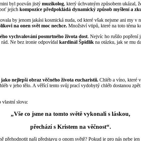
ini byl pozván jistý
muzikolog
, který úchvatným způsobem ukázal, 
boť jejich
kompozice předpokládá
dynamický způsob myšlení a zkuše
tovala by jenom jakási kosmická nuda, od které však nejsme ani my v na
líkovi na onen svět moc nechce.
Množství vtipů, které na toto téma ko
ého vychvalování posmrtného života dost
. Nejvíc ho rušilo popření j
 rád. Ne bez ironie odpovídal
kardinál Špidlík
na otázku, jak se mu da
jako nejlepší obraz věčného života eucharistii.
Chléb a víno, které vě
chléb v jeho tělo. A věřící tento svůj prací vydobytý chléb dostanou zp
 vlastní slova:
„Vše co jsme na tomto světě vykonali s láskou,
přechází s Kristem na věčnost“.
ně přehodnotit naši představu o onom světě? Pokud je pro nás nebe jen m