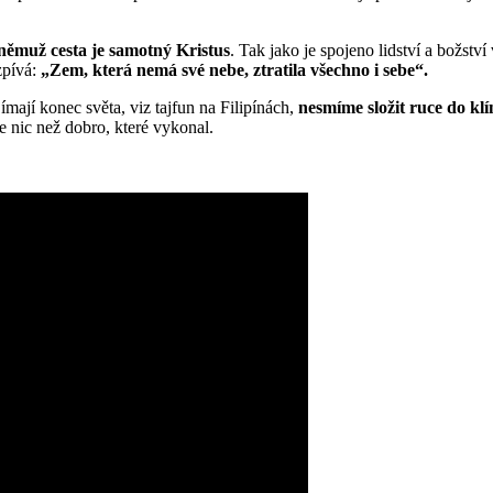
němuž cesta je samotný Kristus
. Tak jako je spojeno lidství a božství
zpívá:
„Zem, která nemá své nebe, ztratila všechno i sebe“.
ímají konec světa, viz tajfun na Filipínách,
nesmíme složit ruce do klí
e nic než dobro, které vykonal.