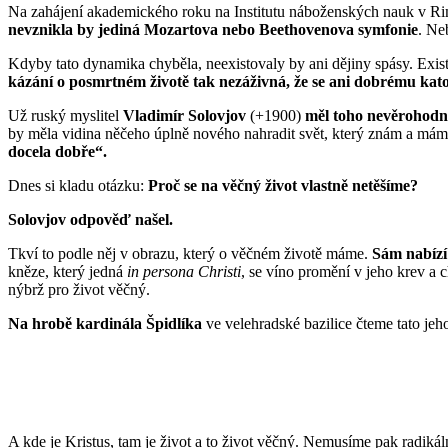
Na zahájení akademického roku na Institutu náboženských nauk v Rim
nevznikla by jediná Mozartova nebo Beethovenova symfonie
. Ne
Kdyby tato dynamika chyběla, neexistovaly by ani dějiny spásy. Exis
kázání o posmrtném životě tak nezáživná, že se ani dobrému kato
Už ruský myslitel
Vladimír Solovjov
(+1900)
měl toho nevěrohodn
by měla vidina něčeho úplně nového nahradit svět, který znám a mám
docela dobře“.
Dnes si kladu otázku:
Proč se na věčný život vlastně netěšíme?
Solovjov odpověď našel.
Tkví to podle něj v obrazu, který o věčném životě máme.
Sám nabízí 
kněze, který jedná
in persona Christi
, se víno promění v jeho krev a 
nýbrž pro život věčný.
Na hrobě kardinála Špidlíka
ve velehradské bazilice čteme tato jeho
A kde je Kristus, tam je život a to život věčný. Nemusíme pak radikál