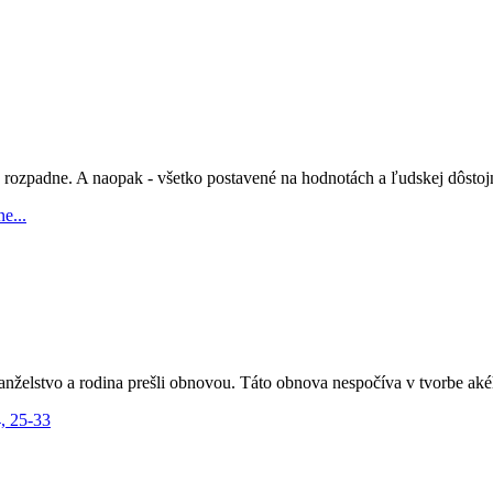
 rozpadne. A naopak - všetko postavené na hodnotách a ľudskej dôstojno
anželstvo a rodina prešli obnovou. Táto obnova nespočíva v tvorbe akéh