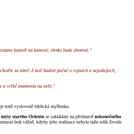
ezostane kameň na kameni; všetko bude zborené.“
Nechoďte za nimi! A keď budete počuť o vojnách a nepokojoch,
y a veľké znamenia na nebi.“
e totiž vysloveně biblická myšlenka.
é mýty starého Orientu
se zakládaly na představě
nekonečného
musel brát vážně, kdyby jeho realizace nebyla stála tolik životů: