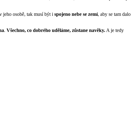
 v jeho osobě, tak musí být i
spojeno nebe se zemí
, aby se tam dalo
na
.
Všechno, co dobrého uděláme, zůstane navěky.
A je tedy