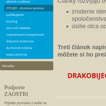
Články rozvíjajú 
advent s rodinou
OTCaSY - otcovia a synovia
zrodenie id
publikujeme
spoločenstv
koučing
úsilie otca 
zoči-voči médiám
rozprávkami k bezpečnosti
diskusné stretnutia
Tretí článok napí
duchovné cvičenia
môžete si ho preč
www.zaostri.sk
Aktuality
D
RAKOBIJEC