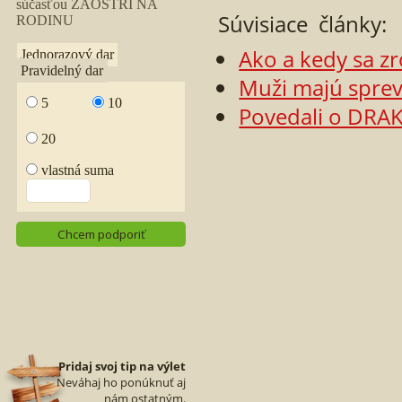
Súvisiace články:
Ako a kedy sa zr
Muži majú sprev
Povedali o DRAK
Pridaj svoj tip na výlet
Neváhaj ho ponúknuť aj
nám ostatným.