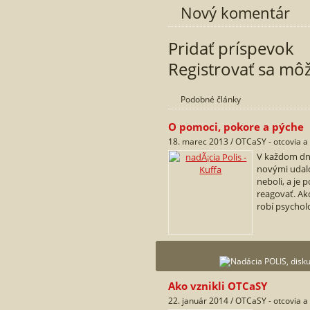
Nový komentár
Pridať príspevok
Registrovať sa mô
Podobné články
O pomoci, pokore a pýche
18. marec 2013 / OTCaSY - otcovia a
V každom dn
novými udalo
neboli, a je 
reagovať. Ako
robí psycholo
Ako vznikli OTCaSY
22. január 2014 / OTCaSY - otcovia a