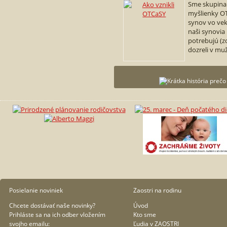
Sme skupina 
myšlienky OT
synov vo vek
naši synovia 
potrebujú (z
dozreli v muž
Posielanie noviniek
Zaostri na rodinu
Chcete dostávať naše novinky?
Úvod
Prihláste sa na ich odber vložením
Kto sme
svojho emailu:
Ľudia v ZAOSTRI