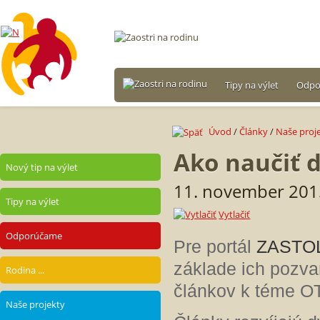
Tipy na výlet
Odpo
Úvod
/
Články
/
Naše proj
Ako naučiť d
Nový tip na výlet
11. november 2015
Tipy na výlet
Vytlačiť
Odporúčame
Pre portál
ZASTO
základe ich pozvan
Rodina ...
článkov k téme 
Naše projekty