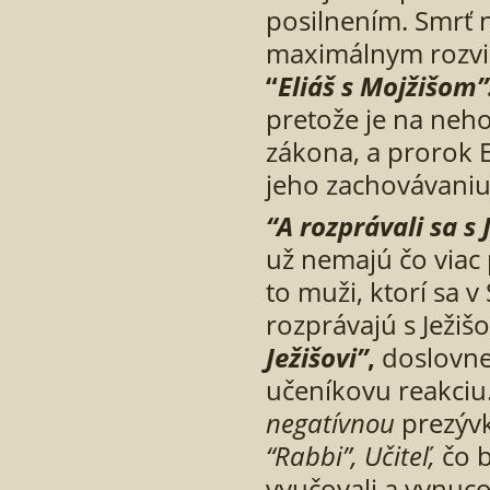
posilnením. Smrť 
maximálnym rozvi
“
Eliáš s Mojžišom”
pretože je na neho
zákona, a prorok El
jeho zachovávaniu
“A rozprávali sa s
už nemajú čo viac
to muži, ktorí sa 
rozprávajú s Ježiš
Ježišovi”
,
doslovne 
učeníkovu reakciu.
negatívnou
prezýv
“Rabbi”, Učiteľ,
čo b
vyučovali a vynuco