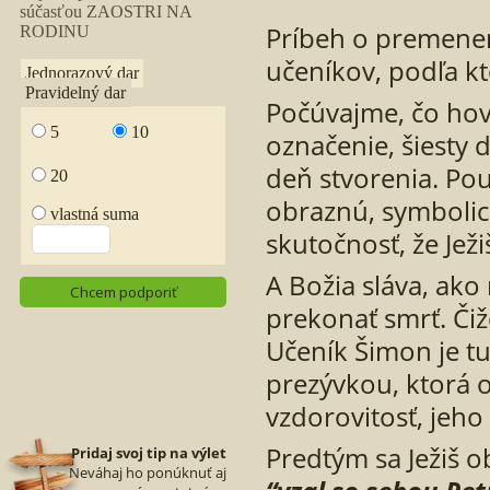
Príbeh o premene
učeníkov, podľa k
Počúvajme, čo ho
označenie, šiesty 
deň stvorenia. Použ
obraznú, symbolic
skutočnosť, že Ježi
A Božia sláva, ako
prekonať smrť. Či
Učeník Šimon je t
prezývkou, ktorá o
vzdorovitosť, jeho
Predtým sa Ježiš 
Pridaj svoj tip na výlet
Neváhaj ho ponúknuť aj