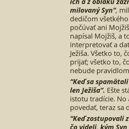
ich a z oblaku zaz
milovaný Syn”
,
mi
dedičom všetkého
počúvať ani Mojžiša
napísal Mojžiš, a t
interpretovať a da
Ježiša. Všetko to,
prijať; všetko to, 
nebude pravidlom 
“Ke
ď
sa spamätali 
len Ježiša”.
Ešte st
istotu tradície. N
povedať, teraz sa d
“Ke
ď
zostupovali z
č
o videli, kým Sy