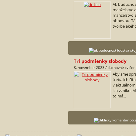
Ak budúcnosť
manželstve a
manželstvo a
obnovou. Tá
tvorbe akéhos
Tri podmienky slobody
8. november 2023 / duchovné cvičen
Aby sme sprá
treba ich čí
v aktuálnom
ich vzniku. M
to má...