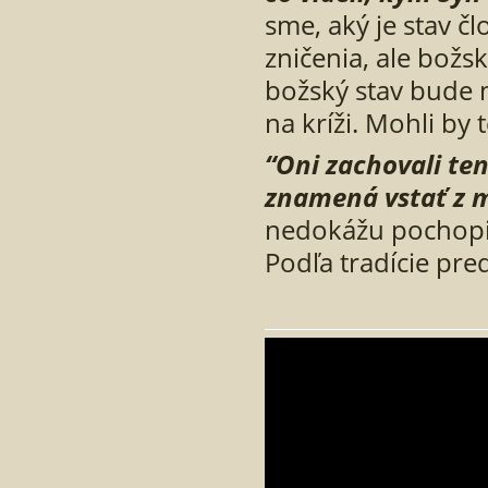
sme, aký je stav čl
zničenia, ale božs
božský stav bude m
na kríži. Mohli by 
“Oni zachovali ten
znamená vsta
ť
z 
nedokážu pochopiť,
Podľa tradície pr