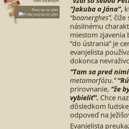
“vzal so sebou Pet
nám ostatným.
“Jakuba a Jána”
,
k
Nový tip na výlet
“boanerghes”,
čiže 
násilnému charak
miestom zjavenia 
“do ústrania” je c
evanjelista použív
dokonca nevraživo
“Tam sa pred nimi
metamorfózu.”
“Rú
prirovnanie,
“že b
vybieli
ť”
.
Chce nazn
dôsledkom ľudskej
odpoveď na Ježišov
Evanjelista preukaz