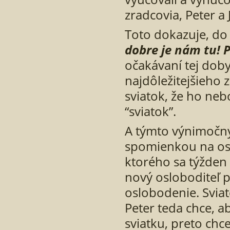
zradcovia, Peter a 
Toto dokazuje, do 
dobre je nám tu! 
očakávaní tej doby
najdôležitejšieho z
sviatok, že ho ne
“sviatok”.
A týmto výnimočný
spomienkou na osl
ktorého sa týžden 
nový osloboditeľ 
oslobodenie. Svia
Peter teda chce, ab
sviatku, preto chcel