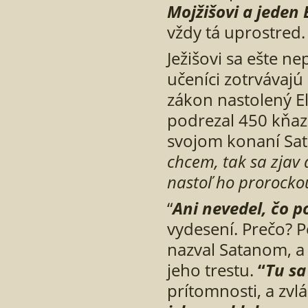
Mojžišovi a jeden E
vždy tá uprostred. 
Ježišovi sa ešte ne
učeníci zotrvávajú
zákon nastolený El
podrezal 450 kňazo
svojom konaní Sat
chcem, tak sa zjav
nastoľ ho prorockou
“
Ani nevedel,
č
o p
vydesení. Prečo? Pe
nazval Satanom, a z
jeho trestu.
“
Tu sa
prítomnosti, a zv