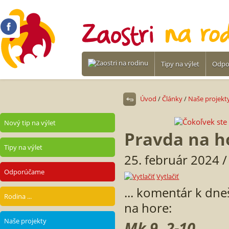
Tipy na výlet
Odpo
Úvod
/
Články
/
Naše projekt
Nový tip na výlet
Pravda na h
Tipy na výlet
25. február 2024 
Odporúčame
Vytlačiť
... komentár k d
Rodina ...
na hore:
Naše projekty
Mk 9, 2-10