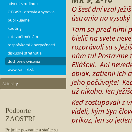
advent s rodinou
O šesť dní vzal Ježi
OTCaSY - otcovia a synovia
ústrania na vysoký 
publikujeme
Tam sa pred nimi p
koučing
bielič na svete neve
zoči-voči médiám
rozprávali sa s Ježi
rozprávkami k bezpečnosti
diskusné stretnutia
nám tu! Postavme tr
duchovné cvičenia
Eliášovi. Ani nevede
www.zaostri.sk
oblak, zatienil ich 
Jeho počúvajte! Keď
Aktuality
už nikoho, len Ježiš
Keď zostupovali z v
videli, kým Syn člo
príkaz, len sa jede