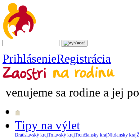
Prihlásenie
Registrácia
venujeme sa rodine a jej p
Tipy na výlet
Bratislavský kraj
Trnavský kraj
Trenčiansky kraj
Nitriansky kraj
Ž