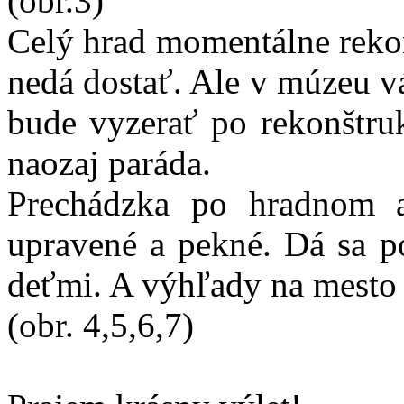
(obr.3)
Celý hrad momentálne rekon
nedá dostať. Ale v múzeu v
bude vyzerať po rekonštruk
naozaj paráda.
Prechádzka po hradnom ar
upravené a pekné. Dá sa po
deťmi. A výhľady na mesto s
(obr. 4,5,6,7)