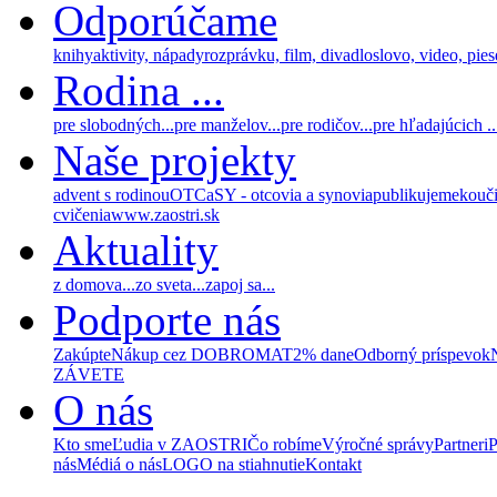
Odporúčame
knihy
aktivity, nápady
rozprávku, film, divadlo
slovo, video, pie
Rodina ...
pre slobodných...
pre manželov...
pre rodičov...
pre hľadajúcich ..
Naše projekty
advent s rodinou
OTCaSY - otcovia a synovia
publikujeme
kouč
cvičenia
www.zaostri.sk
Aktuality
z domova...
zo sveta...
zapoj sa...
Podporte nás
Zakúpte
Nákup cez DOBROMAT
2% dane
Odborný príspevok
ZÁVETE
O nás
Kto sme
Ľudia v ZAOSTRI
Čo robíme
Výročné správy
Partneri
P
nás
Médiá o nás
LOGO na stiahnutie
Kontakt