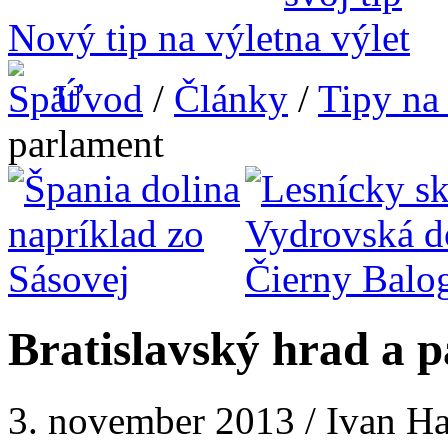
Nový tip na výlet
Úvod
/
Články
/
Tipy na 
parlament
Bratislavský hrad a 
3. november 2013 / Ivan H