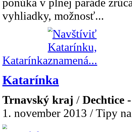
ponúka v plnej paráde zrúc
vyhliadky, možnosť...
Katarínka
Katarínka
Trnavský kraj
/
Dechtice 
1. november 2013 / Tipy na