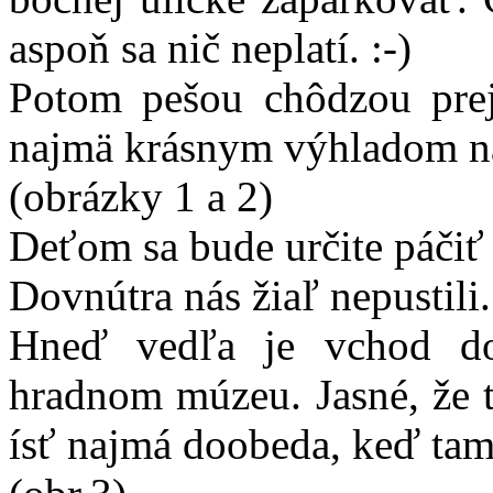
aspoň sa nič neplatí. :-)
Potom pešou chôdzou prej
najmä krásnym výhladom n
(obrázky 1 a 2)
Deťom sa bude určite páčiť
Dovnútra nás žiaľ nepustili.
Hneď vedľa je vchod d
hradnom múzeu. Jasné, že t
ísť najmá doobeda, keď tam n