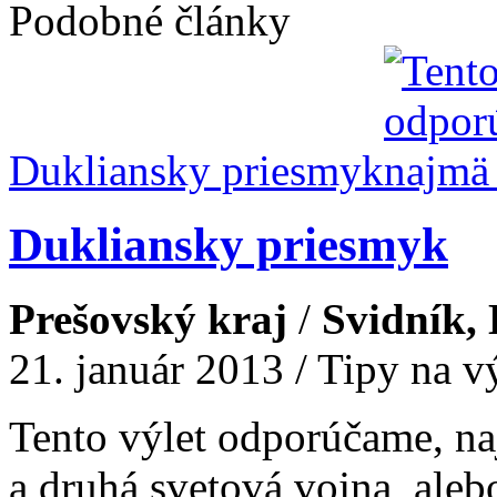
Podobné články
Dukliansky priesmyk
Dukliansky priesmyk
Prešovský kraj
/
Svidník,
21. január 2013 / Tipy na v
Tento výlet odporúčame, naj
a druhá svetová vojna, al