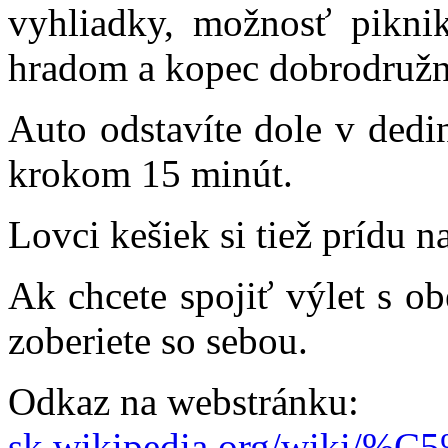
vyhliadky, možnosť piknik
hradom a kopec dobrodružn
Auto odstavíte dole v dedi
krokom 15 minút.
Lovci kešiek si tiež prídu n
Ak chcete spojiť výlet s o
zoberiete so sebou.
Odkaz na webstránku:
sk.wikipedia.org/wik