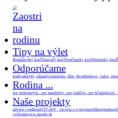
Tipy na výlet
Bratislavský kraj
Trnavský kraj
Trenčiansky kraj
Nitriansky kraj
Ž
Odporúčame
knihy
aktivity, nápady
rozprávku, film, divadlo
slovo, video, pie
Rodina ...
pre slobodných...
pre manželov...
pre rodičov...
pre hľadajúcich ..
Naše projekty
advent s rodinou
OTCaSY - otcovia a synovia
publikujeme
kouč
cvičenia
www.zaostri.sk