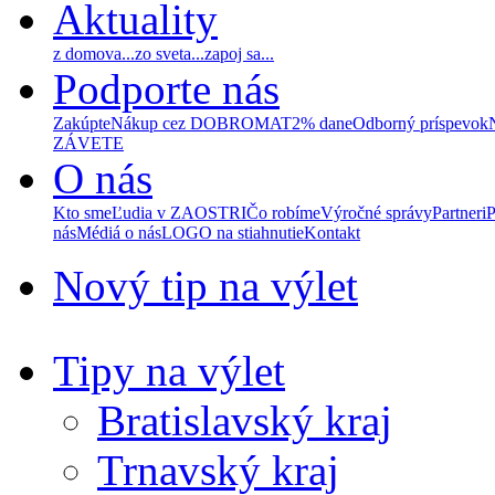
Aktuality
z domova...
zo sveta...
zapoj sa...
Podporte nás
Zakúpte
Nákup cez DOBROMAT
2% dane
Odborný príspevok
ZÁVETE
O nás
Kto sme
Ľudia v ZAOSTRI
Čo robíme
Výročné správy
Partneri
P
nás
Médiá o nás
LOGO na stiahnutie
Kontakt
Nový tip na výlet
Tipy na výlet
Bratislavský kraj
Trnavský kraj