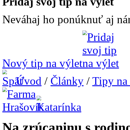
Pridaj svoj tip na výlet
Neváhaj ho ponúknuť aj ná
Nový tip na výlet
Úvod
/
Články
/
Tipy na 
Na zrúcaninu s rodin