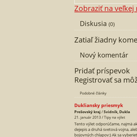
Zobraziť na veľke
Diskusia
(0)
Zatiaľ žiadny kom
Nový komentár
Pridať príspevok
Registrovať sa mô
Podobné články
Dukliansky priesmyk
Prešovský kraj
/
Svidník, Dukla
21. január 2013 / Tipy na výlet
Tento výlet odporúčame, najmä ak 
dejepis a druhá svetová vojna, a
bojovných chlapov:) Ak sa vyberiete