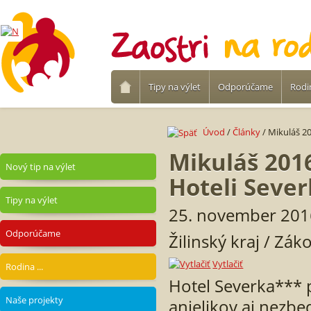
Tipy na výlet
Odporúčame
Rodin
Úvod
/
Články
/ Mikuláš 2
Mikuláš 201
Nový tip na výlet
Hoteli Seve
Tipy na výlet
25. november 201
Odporúčame
Žilinský kraj / Zák
Vytlačiť
Rodina ...
Hotel Severka*** 
Naše projekty
anjelikov aj nezb