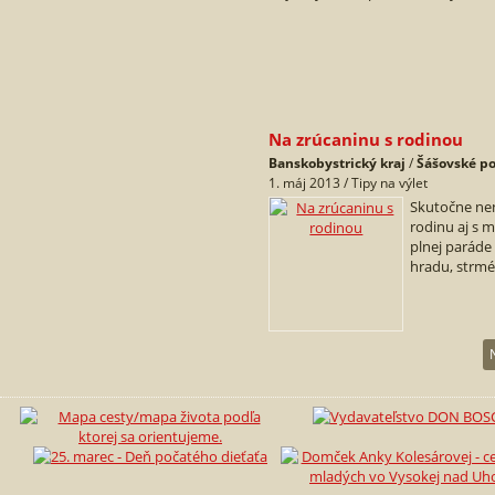
Na zrúcaninu s rodinou
Banskobystrický kraj
/
Šášovské p
1. máj 2013 / Tipy na výlet
Skutočne nen
rodinu aj s 
plnej paráde
hradu, strmé