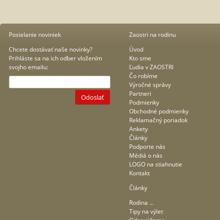
Posielanie noviniek
Zaostri na rodinu
Chcete dostávať naše novinky?
Úvod
Prihláste sa na ich odber vložením
Kto sme
svojho emailu:
Ľudia v ZAOSTRI
Čo robíme
Výročné správy
Partneri
Odoslať
Podmienky
Obchodné podmienky
Reklamačný poriadok
Ankety
Články
Podporte nás
Médiá o nás
LOGO na stiahnutie
Kontakt
Články
Rodina ...
Tipy na výlet