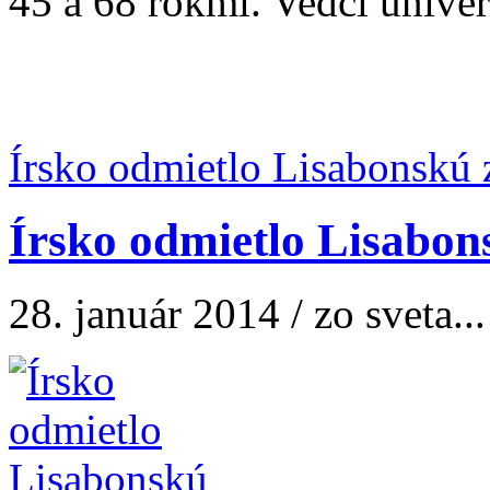
45 a 68 rokmi. Vedci univerz
Írsko odmietlo Lisabonskú
Írsko odmietlo Lisabo
28. január 2014 / zo sveta...