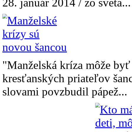
28. január 2014 / zo sveta...
"Manželská kríza môže by
kresťanských priateľov šan
slovami povzbudil pápež...