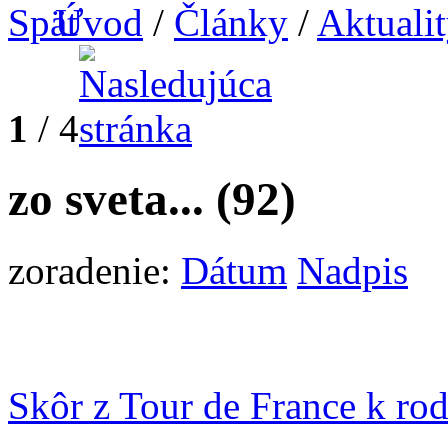
Úvod
/
Články
/
Aktuali
1
/ 4
zo sveta...
(92)
zoradenie:
Dátum
Nadpis
Skôr z Tour de France k ro