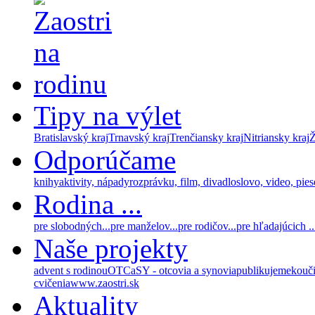
Tipy na výlet
Bratislavský kraj
Trnavský kraj
Trenčiansky kraj
Nitriansky kraj
Ž
Odporúčame
knihy
aktivity, nápady
rozprávku, film, divadlo
slovo, video, pie
Rodina ...
pre slobodných...
pre manželov...
pre rodičov...
pre hľadajúcich ..
Naše projekty
advent s rodinou
OTCaSY - otcovia a synovia
publikujeme
kouč
cvičenia
www.zaostri.sk
Aktuality