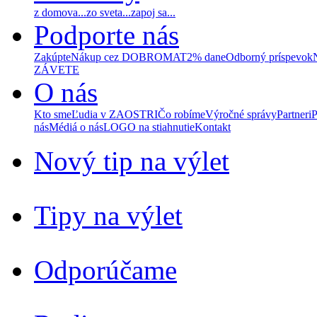
z domova...
zo sveta...
zapoj sa...
Podporte nás
Zakúpte
Nákup cez DOBROMAT
2% dane
Odborný príspevok
ZÁVETE
O nás
Kto sme
Ľudia v ZAOSTRI
Čo robíme
Výročné správy
Partneri
P
nás
Médiá o nás
LOGO na stiahnutie
Kontakt
Nový tip na výlet
Tipy na výlet
Odporúčame