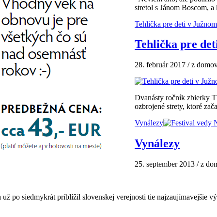
stretol s Jánom Boscom, a 
Tehlička pre deti v Južnom
Tehlička pre de
28. február 2017 / z domov
Dvanásty ročník zbierky T
ozbrojené strety, ktoré zač
Vynálezy
Vynálezy
25. september 2013 / z do
 po siedmykrát priblížil slovenskej verejnosti tie najzaujímavejšie vý