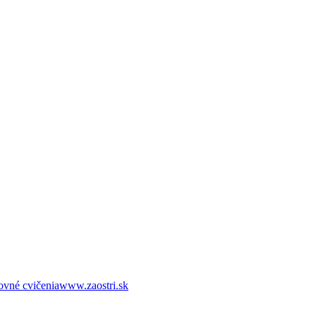
ovné cvičenia
www.zaostri.sk