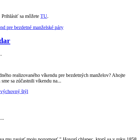
. Prihlásiť sa môžete
TU
.
dar
.
edného realizovaného víkendu pre bezdetných manželov? Ahojte
 sme sa zúčastnili víkendu na...
...
 sa mu zaujať moju pozornosť." Hovorí chlapec, ktorý sa v roku 1858