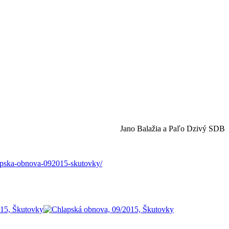
Jano Balažia a Paľo Dzivý SDB
apska-obnova-092015-skutovky/