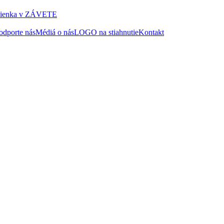
ienka v ZÁVETE
odporte nás
Médiá o nás
LOGO na stiahnutie
Kontakt