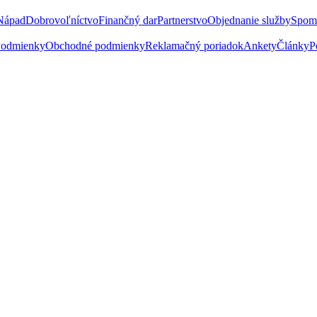
Nápad
Dobrovoľníctvo
Finančný dar
Partnerstvo
Objednanie služby
Spom
odmienky
Obchodné podmienky
Reklamačný poriadok
Ankety
Články
P