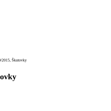
9/2015, Škutovky
tovky