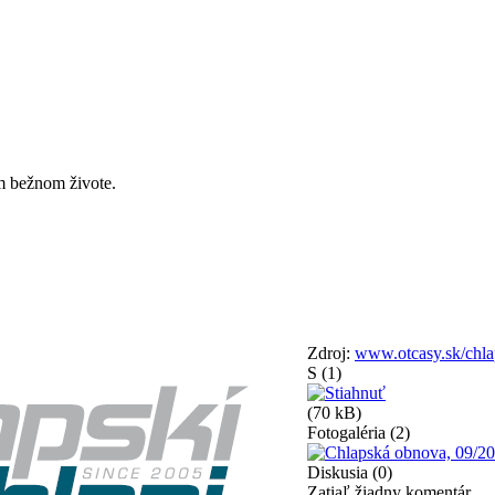
m bežnom živote.
Zdroj:
www.otcasy.sk/chl
S
(1)
(70 kB)
Fotogaléria
(2)
Diskusia
(0)
Zatiaľ žiadny komentár