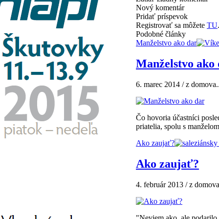
Nový komentár
Pridať príspevok
Registrovať sa môžete
TU
Podobné články
Manželstvo ako dar
Manželstvo ako 
6. marec 2014 / z domova..
Čo hovoria účastníci posl
priatelia, spolu s manželom
Ako zaujať?
Ako zaujať?
4. február 2013 / z domova
"Neviem ako, ale podarilo