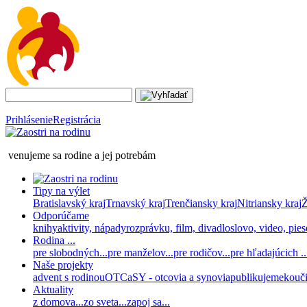
Prihlásenie
Registrácia
venujeme sa rodine a jej potrebám
Tipy na výlet
Bratislavský kraj
Trnavský kraj
Trenčiansky kraj
Nitriansky kraj
Ž
Odporúčame
knihy
aktivity, nápady
rozprávku, film, divadlo
slovo, video, pie
Rodina ...
pre slobodných...
pre manželov...
pre rodičov...
pre hľadajúcich ..
Naše projekty
advent s rodinou
OTCaSY - otcovia a synovia
publikujeme
kouč
Aktuality
z domova...
zo sveta...
zapoj sa...