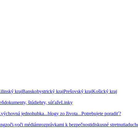
ilinský kraj
Banskobystrický kraj
Prešovský kraj
Košický kraj
seň
dokumenty, štúdie
hry, súťaže
Linky
.
výchovná jednohubka...
blogy zo života...
Potrebujete poradiť?
ing
zoči-voči médiám
rozprávkami k bezpečnosti
diskusné stretnutia
duch