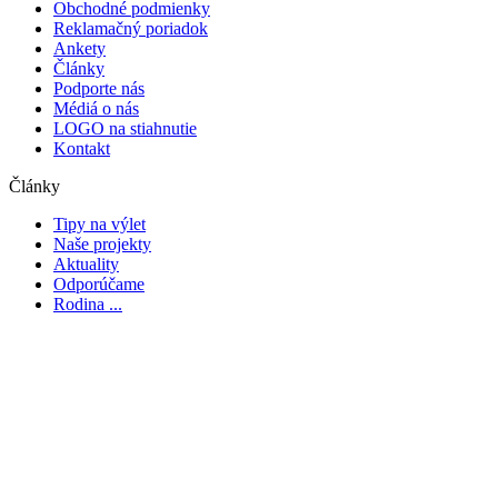
Obchodné podmienky
Reklamačný poriadok
Ankety
Články
Podporte nás
Médiá o nás
LOGO na stiahnutie
Kontakt
Články
Tipy na výlet
Naše projekty
Aktuality
Odporúčame
Rodina ...