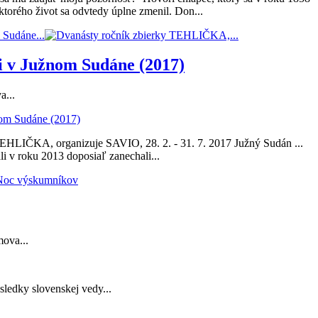
ktorého život sa odvtedy úplne zmenil. Don...
 Sudáne...
ti v Južnom Sudáne (2017)
a...
EHLIČKA, organizuje SAVIO, 28. 2. - 31. 7. 2017 Južný Sudán ...
ali v roku 2013 doposiaľ zanechali...
mova...
sledky slovenskej vedy...