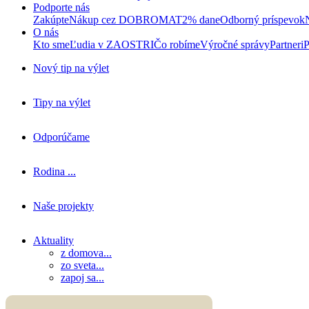
Podporte nás
Zakúpte
Nákup cez DOBROMAT
2% dane
Odborný príspevok
O nás
Kto sme
Ľudia v ZAOSTRI
Čo robíme
Výročné správy
Partneri
P
Nový tip na výlet
Tipy na výlet
Odporúčame
Rodina ...
Naše projekty
Aktuality
z domova...
zo sveta...
zapoj sa...