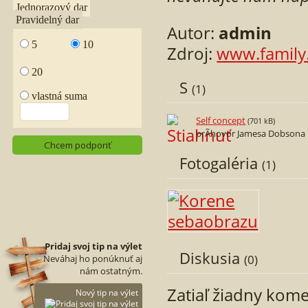
Autor:
admin
Zdroj:
www.family
S
(1)
Self concept
(701 kB)
prÃ­hovor Jamesa Dobsona
Fotogaléria
(1)
Pridaj svoj tip na výlet
Diskusia
(0)
Neváhaj ho ponúknuť aj
nám ostatným.
Zatiaľ žiadny kom
Nový tip na výlet