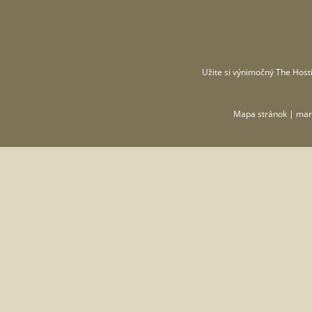
Užite si výnimočný
The Hosti
Mapa stránok
| mar