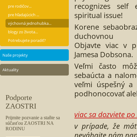
recognizes self
pre rodičov...
spiritual issue!
pre hľadajúcich ...
výchovná jednohubka...
Korene sebaobra
blogy zo života...
duchovnou zál
Potrebujete poradiť?
Objavte viac v p
Jamesa Dobsona.
Naše projekty
Veľmi často môž
Aktuality
sebaúcta a nalom
veľmi úspešný a
podhonocovať aleb
viac sa dozviete p
v prípade, že mát
neváhajte nám napí