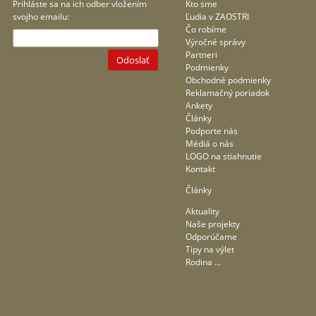
Prihláste sa na ich odber vložením
Kto sme
svojho emailu:
Ľudia v ZAOSTRI
Čo robíme
Výročné správy
Partneri
Odoslať
Podmienky
Obchodné podmienky
Reklamačný poriadok
Ankety
Články
Podporte nás
Médiá o nás
LOGO na stiahnutie
Kontakt
Články
Aktuality
Naše projekty
Odporúčame
Tipy na výlet
Rodina ...