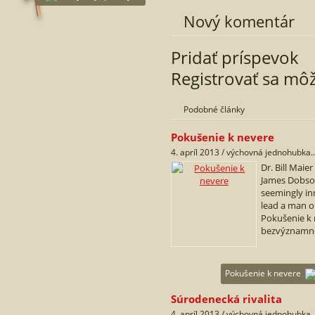
Nový komentár
Pridať príspevok
Registrovať sa mô
Podobné články
Pokušenie k nevere
4. apríl 2013 / výchovná jednohubka..
Dr. Bill Maie
James Dobso
seemingly in
lead a man o
Pokušenie k 
bezvýznamné
Pokušenie k nevere
Súrodenecká rivalita
4. apríl 2013 / výchovná jednohubka..