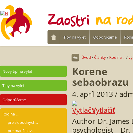
Tipy na výlet
Odporúčame
Rodin
Úvod
/
Články
/
Rodina ...
/
vý
Korene
Nový tip na výlet
sebaobrazu
Tipy na výlet
4. apríl 2013 / ad
Odporúčame
Vytlačiť
Rodina ...
Author Dr. James 
pre slobodných...
psychologist Dr.
pre manželov...