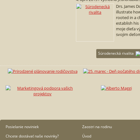
Drs. James D
illustrate how
rooted in a c
establish his
moje dieťa
svojim deťom
Súrodenecká rivalita
Posielanie noviniek
Zaostri na rodinu
Chcete dostávať naše novinky?
Úvod